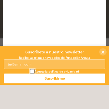
CORDURA
CÓRDOBA
/
Miguel Villegas Ballesta
,
Lourdes Bueno Garnica
,
arquitextonica
×
Concurso de ideas Centro Cívico Ajerquía
Suscríbete a nuestro newsletter
Norte de Córdoba
Recibe las últimas novedades de Fundación Arquia
Necesitamos menos edificios programados, menos
Acepto la
política de privacidad
edificios funcionales.
Necesitamos lugares.
Suscribirme
Espacios programables, edificios capaces de atraer
gente y sus actividades y servir a distintos propósitos
según sean requeridos.
Hagamos evolucionar los edificios funcionales hacia
edificios usables.