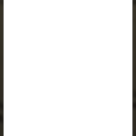
MÉNAGE À TROIS
MADRID
/
bRijUNi architects