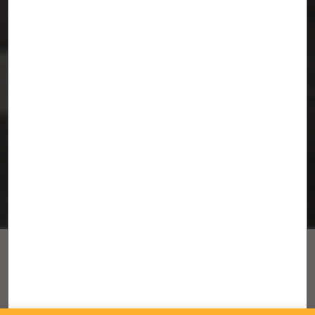
LIINA
×
VIVIENDA TEMPORAL PARA SITUACIONES DE
Suscríbete a nuestro newsletter
EMERGENCIA
Recibe las últimas novedades de Fundación Arquia
Liina es un prototipo de vivienda temporal para
Acepto la
política de privacidad