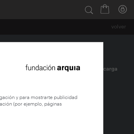
volver
Ficha
|
|
Descarga
egación y para mostrarte publicidad
gación (por ejemplo, páginas