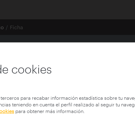
go
Ficha
dens
de cookies
 terceros para recabar información estadística sobre tu nav
cias teniendo en cuenta el perfil realizado al seguir tu nave
son,
cookies
para obtener más información.