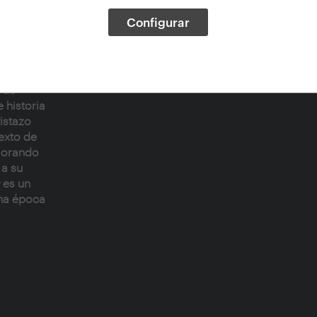
Configurar
,
nquilinos
 de
 historia
istazo
texto de
plorando
 a su
es un
una época