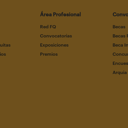
Área Profesional
Convo
Red FQ
Becas
Convocatorias
Becas 
uitas
Exposiciones
Beca I
ios
Premios
Concur
Encues
Arquia