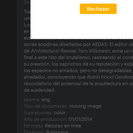
Sinopsis:
Rechazar
Tras décadas de controversia, la monumental
urbanización de
Alison y Peter Smithson
en Poplar
Londres
Este, finalmente está siendo vaciada de i
en preparación para su demolición. Los bloques
eventualmente serán reemplazados por un carcaj
torres anodinas diseñadas por AEDAS. El editor de
de
Architectural Review
, Tom Wilkinson, echa un v
final a este hito del
brutalismo
, rastreando el con
su creación, los caprichos de su reputación y ex
los espacios no amados, pero no desagradables,
alrededor, concluyendo que
Robin Hood Gardens
recordatorio del potencial de la arquitectura en 
de austeridad.
Idioma:
eng
Tipo de documento:
moving image
Ilustraciones:
color
Año de producción:
01/01/2014
Formato:
Recurso en línea
Duración:
9 minutos