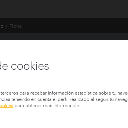
go
Ficha
adero
de cookies
 terceros para recabar información estadística sobre tu nav
antiguo
cias teniendo en cuenta el perfil realizado al seguir tu nave
ma de
cookies
para obtener más información.
o. Un
 el
ahora,