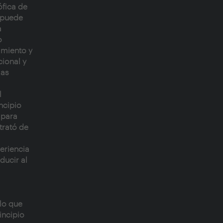
ófica de
 puede
a
o
imiento y
ional y
las
l
ncipio
 para
 trató de
periencia
ducir al
lo que
incipio