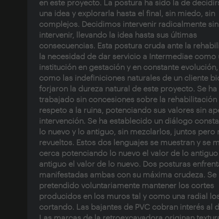
en este proyecto. La postura ha sido la de decidir
una idea y explorarla hasta el final, sin miedo, sin
complejos. Decidimos intervenir radicalmente sin
intervenir, llevando la idea hasta sus últimas
consecuencias. Esta postura cruda ante la rehabil
la necesidad de dar servicio a Intermediae como
institución en gestación y en constante evolución,
como las indefiniciones naturales de un cliente bi
forjaron la dureza natural de este proyecto. Se ha
trabajado sin concesiones sobre la rehabilitació
respeto a la ruina, potenciando sus valores sin a
intervención. Se ha establecido un diálogo consta
lo nuevo y lo antiguo, sin mezclarlos, juntos pero
revueltos. Estos dos lenguajes se muestran y se 
cerca potenciando lo nuevo el valor de lo antiguo 
antiguo el valor de lo nuevo. Dos posturas enfren
manifestadas ambas con su máxima crudeza. Se
pretendido voluntariamente mantener los cortes
producidos en los muros tal y como una radial lo
cortando. Las bajantes de PVC cobran interés al 
Las marcas de la retroexcavadora originan textur