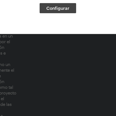
ia
ón y las
Configurar
dación
a
 el
meras en
a en un
por el
ón
s e
omo un
ente el
e
ión
omo tal
 proyecto
 el
de las
La