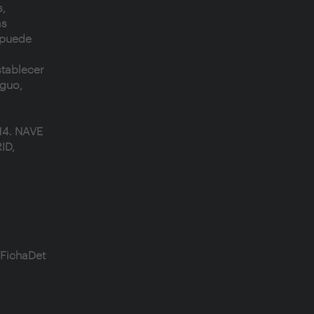
s,
ás
 puede
stablecer
iguo,
14. NAVE
ID,
/FichaDet