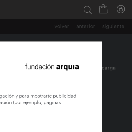
volver
anterior
siguiente
Ficha
|
|
Descarga
egación y para mostrarte publicidad
gación (por ejemplo, páginas