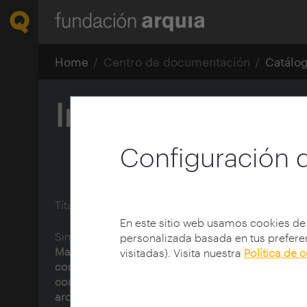
Home
Centro de documentación
Catálo
Intermediae Mat
Configuración 
Título:
Intermediae Matadero
En este sitio web usamos cookies de
Sinopsis:
El proyecto nace dentro del ámbito del 
personalizada basada en tus preferen
Matadero de Madrid perteneciendo a un progra
visitadas). Visita nuestra
Política de 
contenido cultural promovido por el Ayuntamient
complejo de más de veinte naves construidas por
arquitecto Luis Bellido hacia 1907 que pretende, 