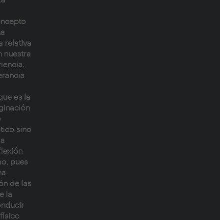
concepto
ha
a relativa
n nuestra
iencia.
erancia
que es la
aginación
o
tico sino
sa
flexión
mo, pues
na
ón de las
e la
onducir
físico