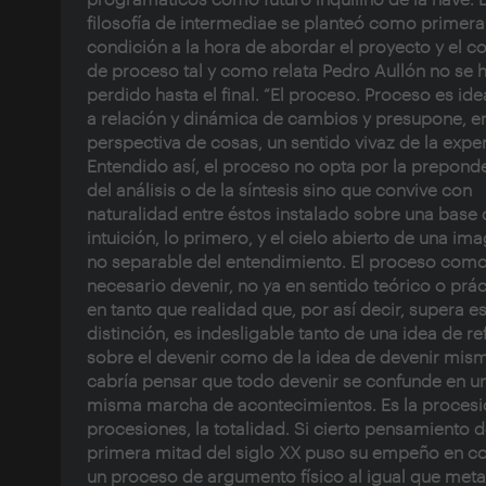
filosofía de intermediae se planteó como primera
condición a la hora de abordar el proyecto y el 
de proceso tal y como relata Pedro Aullón no se 
perdido hasta el final. “El proceso. Proceso es ide
a relación y dinámica de cambios y presupone, e
perspectiva de cosas, un sentido vivaz de la exper
Entendido así, el proceso no opta por la prepond
del análisis o de la síntesis sino que convive con
naturalidad entre éstos instalado sobre una base 
intuición, lo primero, y el cielo abierto de una im
no separable del entendimiento. El proceso com
necesario devenir, no ya en sentido teórico o prác
en tanto que realidad que, por así decir, supera e
distinción, es indesligable tanto de una idea de re
sobre el devenir como de la idea de devenir mis
cabría pensar que todo devenir se confunde en u
misma marcha de acontecimientos. Es la procesi
procesiones, la totalidad. Si cierto pensamiento d
primera mitad del siglo XX puso su empeño en c
un proceso de argumento físico al igual que meta