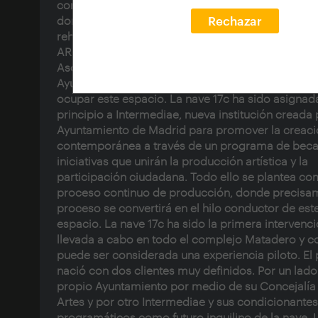
convertirse en un nuevo foco cultural de vanguard
donde distintas instituciones han asumido la gesti
Rechazar
rehabilitaciones de algunas de las naves. La Fun
ARCO, la fundación Ruipérez, el Teatro Español, l
Asociación de Diseñadores, la Fundación COAM y
Ayuntamiento de Madrid entre otras serán las pri
ocupar este espacio. La nave 17c ha sido asignad
principio a Intermediae, nueva institución creada 
Ayuntamiento de Madrid para promover la creaci
contemporánea a través de un programa de beca
iniciativas que unirán la producción artística y la
participación ciudadana. Todo ello se plantea c
proceso continuo de producción, donde precisam
proceso se convertirá en el hilo conductor de est
espacio. La nave 17c ha sido la primera intervenc
llevada a cabo en todo el complejo Matadero y c
puede ser considerada una experiencia piloto. El
nació con dos clientes muy definidos. Por un lado
propio Ayuntamiento por medio de su Concejalía 
Artes y por otro Intermediae y sus condicionantes
programáticos como futuro inquilino de la nave. 