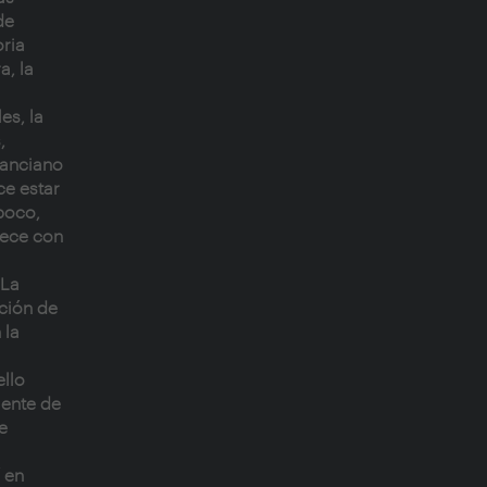
de
ria
a, la
es, la
,
 anciano
ce estar
poco,
rece con
 La
ción de
 la
ello
mente de
e
í en