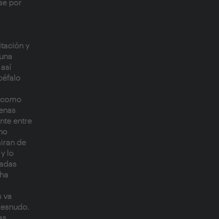
se por
itación y
 una
 así
céfalo
n como
penas
nte entre
 no
miran de
y lo
tadas
 ha
s va
desnudo.
as