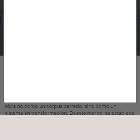
The Afterlife of Great American Cities
The Afterlife of Great American Cities
El proyecto de investigación
The Afterlife of Great
American Cities
propone una relectura crítica del
pensamiento de
Jane Jacobs
a partir de
The Death and
Life of Great American Cities
(1961), entendiendo su
obra no como un corpus cerrado, sino como un
sistema en transformación. En este marco, se establece
un diálogo entre
Jane Jacobs
y
Lina Bo Bardi
como
figuras clave en la configuración de tradiciones críticas
y contrahegemónicas de la teoría y práctica urbana