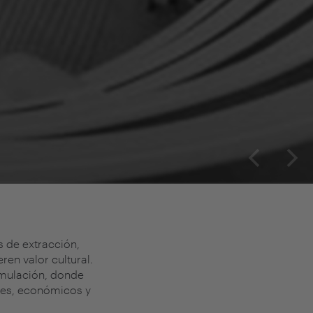
 de extracción,
en valor cultural.
×
cumulación, donde
ales, económicos y
Suscribirme
Acepto la
política de privacidad