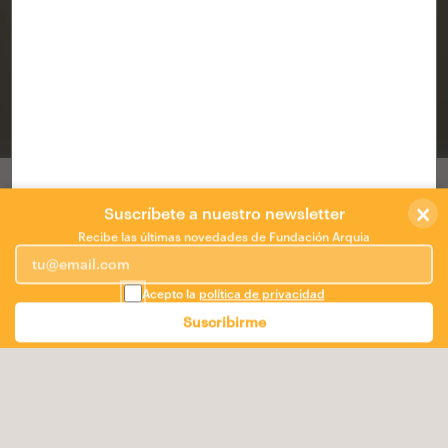
CORDURA
CÓRDOBA
/
arquitextonica
×
Concurso de ideas Centro Cívico Ajerquía
Suscríbete a nuestro newsletter
Norte de Córdoba
Recibe las últimas novedades de Fundación Arquia
Necesitamos menos edificios programados, menos
Acepto la
política de privacidad
edificios funcionales.
Necesitamos lugares.
Suscribirme
Espacios programables, edificios capaces de atraer
gente y sus actividades y servir a distintos propósitos
según sean requeridos.
Hagamos evolucionar los edificios funcionales hacia
edificios usables.