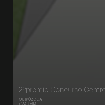
2ºpremio Concurso Centro 
GUIPÚZCOA
/
VAUMM