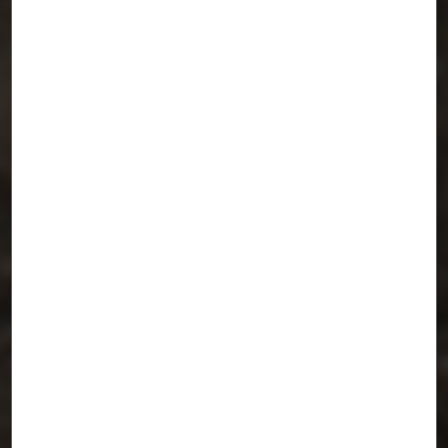
ChirinBiciSolar + Ruta_0