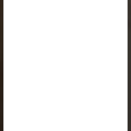
Capilla y Mobiliario "TAU". Reforma de un
sótano.
MADRID