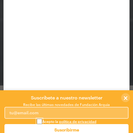
TRANSFORMACIÓN DE UNA ANTIGUA
ESCUELA EN CENTRO COMUNITARIO
×
Rehabilitación energética de un edificio /
Suscríbete a nuestro newsletter
Transformación
Recibe las últimas novedades de Fundación Arquia
de una antigua escuela en centro
Acepto la
política de privacidad
communitario
Suscribirme