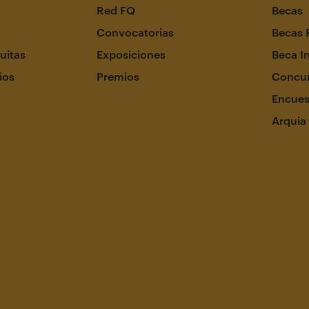
Red FQ
Becas
Convocatorias
Becas 
uitas
Exposiciones
Beca I
ios
Premios
Concur
Encues
Arquia