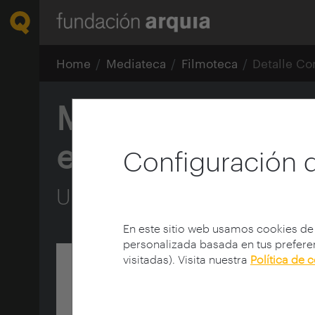
Home
Mediateca
Filmoteca
Detalle Co
Mujeres en la cu
español, 1965-2
Configuración 
Una investigación necesar
En este sitio web usamos cookies de
personalizada basada en tus preferen
visitadas). Visita nuestra
Política de 