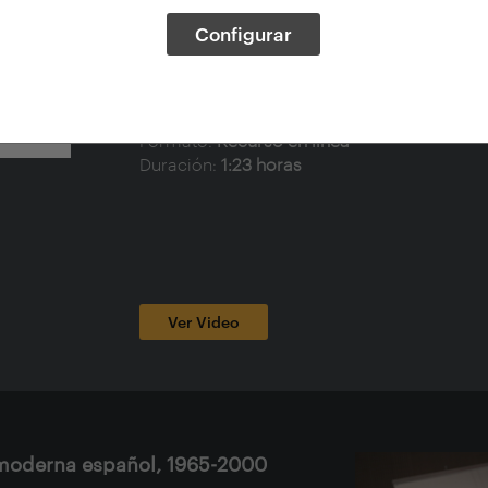
Tema:
Conferencias, Mujeres arquitectas, A
Configurar
España, España, Arquitectura española , 
(Arquitectura)
Idioma V.O.:
Español
Tipo de documento:
Audiovisuales
Formato:
Recurso en línea
Duración:
1:23 horas
Ver Video
s)moderna español, 1965-2000