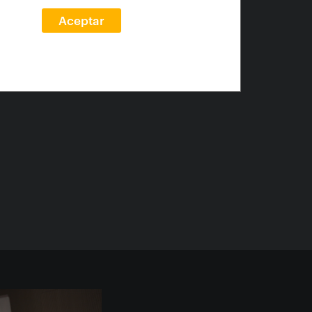
rquitectos --
Aceptar
Postmodernismo