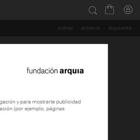
volver
anterior
siguiente
 (pos)moderna
conocimiento
egación y para mostrarte publicidad
gación (por ejemplo, páginas
into
)