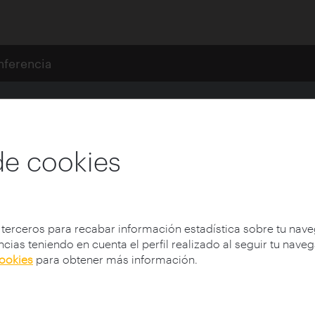
nferencia
ltura arquitectónica
000
de cookies
ia para la generación de nuevo 
 terceros para recabar información estadística sobre tu nav
cias teniendo en cuenta el perfil realizado al seguir tu nave
Institución:
Fundación Zaragoza Conocime
cookies
para obtener más información.
Fecha:
11/02/2021
Tipología:
Conferencias
Participantes:
Pérez Moreno, Lucía C (1979-
Autor:
Etopia, Centro de Arte y Tecnología