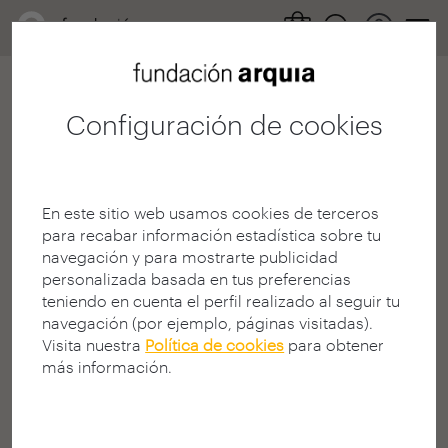
Configuración de cookies
404
En este sitio web usamos cookies de terceros
para recabar información estadística sobre tu
navegación y para mostrarte publicidad
personalizada basada en tus preferencias
teniendo en cuenta el perfil realizado al seguir tu
¡Página no encontrada!
navegación (por ejemplo, páginas visitadas).
Visita nuestra
Política de cookies
para obtener
¿Busca algo en la Web?
más información.
La página solicitada puede no estar disponible, haber
cambiado de dirección (URL), o no existir.