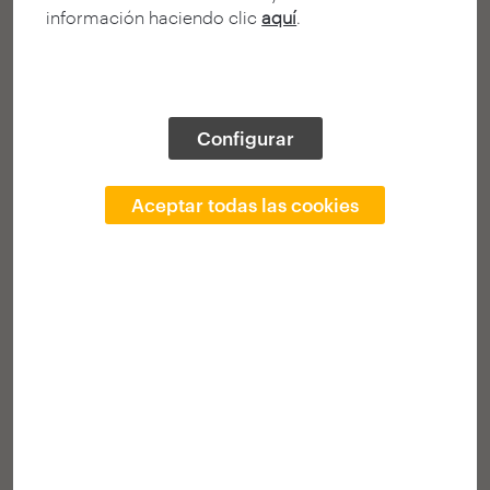
información haciendo clic
aquí
.
Configurar
Una arquitectura premiada: 125 años de
Aceptar todas las cookies
premios
ArquinFAD (Asociación); Solà-Morales Serra, Pau ‎; Bonet
Peitx, Ignasi
Colección: arquia/otras ediciones 2026
50,00 €
Añadir cesta