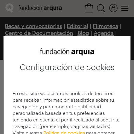
Becas y convocatorias
|
Editorial
|
Filmoteca
|
Centro de Documentación
|
Blog
|
Agenda
|
Comunidad Arquia
|
Arquia Social
|
Tienda
online
Configuración de cookies
Beneficiarios arquia/becas
708
En este sitio web usamos cookies de terceros
para recabar información estadística sobre tu
navegación y para mostrarte publicidad
personalizada basada en tus preferencias
teniendo en cuenta el perfil realizado al seguir tu
Publicaciones FQ
navegación (por ejemplo, páginas visitadas).
Visita nuestra
Política de cookies
para obtener