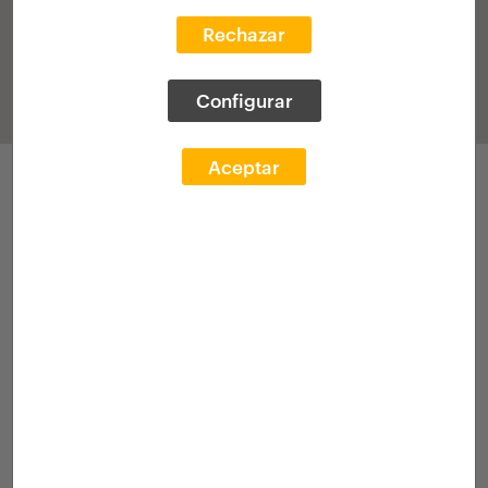
Rechazar
Configurar
Aceptar
Parte hartzeak
Deialdia 2020
Esp. akademikoa
Lehiaketa
[Beka]