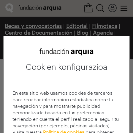
Becas y convocatorias
|
Editorial
|
Filmoteca
|
Centro de Documentación
|
Blog
|
Agenda
|
Comunidad Arquia
|
Arquia Social
|
Tienda
online
Cookien konfigurazioa
Beneficiarios arquia/becas
708
En este sitio web usamos cookies de terceros
para recabar información estadística sobre tu
navegación y para mostrarte publicidad
personalizada basada en tus preferencias
teniendo en cuenta el perfil realizado al seguir tu
Publicaciones FQ
navegación (por ejemplo, páginas visitadas).
Visita nuestra
Política de cookies
para obtener