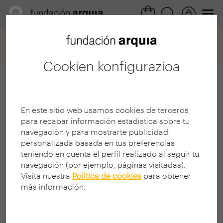
Home
Convocatorias
Becas
Ficha participación
Cookien konfigurazioa
María Teresa Rodríguez
González
En este sitio web usamos cookies de terceros
para recabar información estadística sobre tu
Estudiante
navegación y para mostrarte publicidad
E.T.S. A - Pamplona - UNAV
personalizada basada en tus preferencias
MÁLAGA | ESPAINIA
teniendo en cuenta el perfil realizado al seguir tu
navegación (por ejemplo, páginas visitadas).
Visita nuestra
Política de cookies
para obtener
más información.