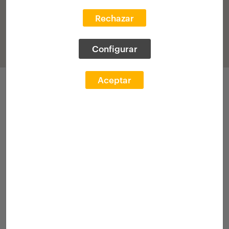
Rechazar
Configurar
Aceptar
Parte hartzeak
Deialdia 2021
Esp. akademikoa
Deialdia 2022