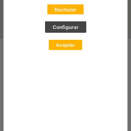
Rechazar
Configurar
Aceptar
Parte hartzeak
Deialdia 2022
Esp. akademikoa
[Beka]