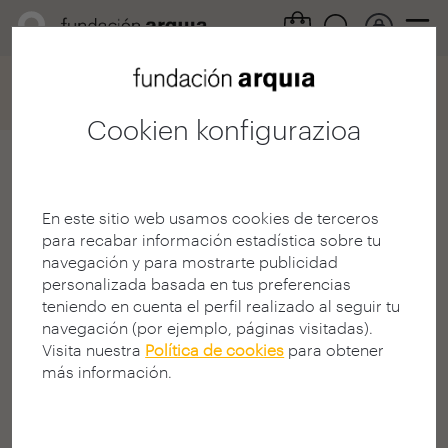
Home
Convocatorias
Becas
Ficha participación
Cookien konfigurazioa
Gonzalo Macías
Carcedo
En este sitio web usamos cookies de terceros
para recabar información estadística sobre tu
Arquitecto
navegación y para mostrarte publicidad
E.T.S.A - Vallès - UPC
personalizada basada en tus preferencias
MADRIL | ESPAINIA
teniendo en cuenta el perfil realizado al seguir tu
navegación (por ejemplo, páginas visitadas).
Visita nuestra
Política de cookies
para obtener
más información.