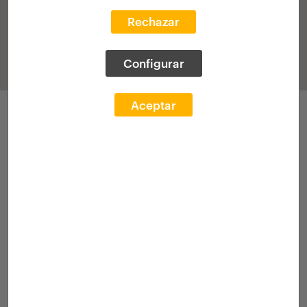
Rechazar
Configurar
Aceptar
Parte hartzeak
Deialdia 2022
Lehiaketa
[Beka]