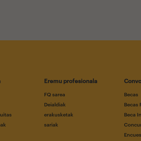
a
Eremu profesionala
Convo
FQ sarea
Becas
Deialdiak
Becas 
uitas
erakusketak
Beca I
eak
sariak
Concur
Encues