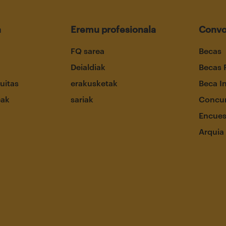
a
Eremu profesionala
Convo
FQ sarea
Becas
Deialdiak
Becas 
uitas
erakusketak
Beca I
eak
sariak
Concur
Encues
Arquia