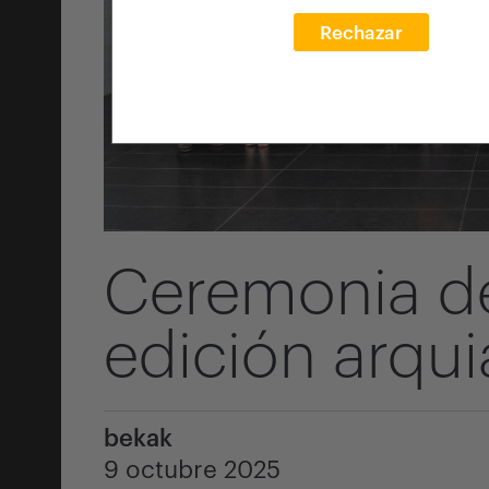
Rechazar
Ceremonia de
edición arqu
bekak
9 octubre 2025