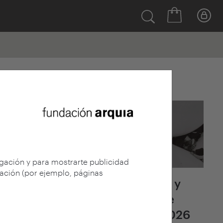
Últimas noticias
egación y para mostrarte publicidad
gación (por ejemplo, páginas
Fallo del jurado y
adjudicación de
arquia/becas 2026