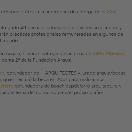
 el Espacio Arquia la ceremonia de entrega de la
XXVI
ntregado 49 becas a estudiantes y jóvenes arquitectos y
zarán prácticas profesionales remuneradas en algunos de
el mundo.
ión Arquia, hicieron entrega de las becas
Alberto Alonso y
sidenta 2ª de la
Fundación Arquia
.
dó
, cofundador de
H ARQUITECTES
y jurado arquia/becas
e
, quien recibió la beca en 2001 para realizar sus
eferro
cofundadora de bosch.capdeferro arquitectura y
opuso el tema del concurso para el próximo año: