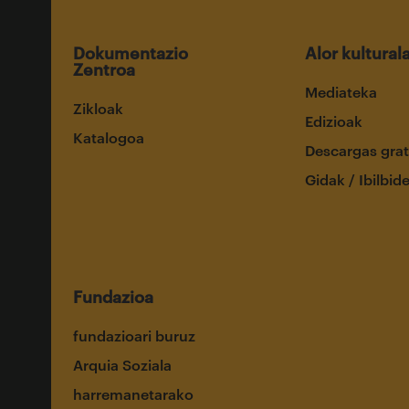
Dokumentazio
Alor kultural
Zentroa
Mediateka
Zikloak
Edizioak
Katalogoa
Descargas grat
Gidak / Ibilbid
Fundazioa
fundazioari buruz
Arquia Soziala
harremanetarako