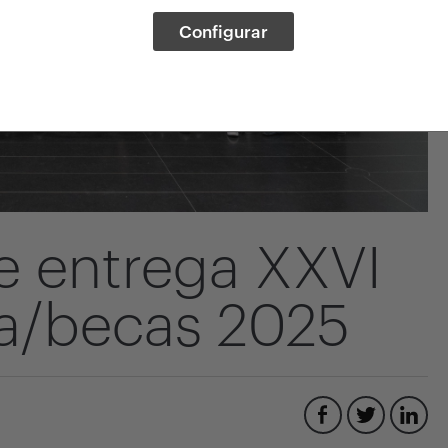
Configurar
 entrega XXVI
ia/becas 2025