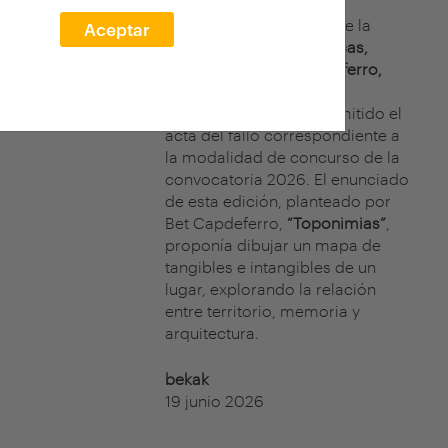
El jurado del concurso de la
Aceptar
XXVII edición arquia/becas,
formado por
Bet Capdeferro,
cofundadora de
bosch.capdeferro, ha emitido el
acta del fallo correspondiente a
la modalidad de concurso de la
convocatoria 2026. El enunciado
de esta edición, planteado por
Bet Capdeferro,
“Toponimias”
,
proponía dibujar un mapa de
tangibles e intangibles de un
lugar, explorando la relación
entre territorio, memoria y
arquitectura.
bekak
19 junio 2026