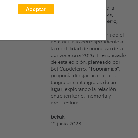
El jurado del concurso de la
Aceptar
XXVII edición arquia/becas,
formado por
Bet Capdeferro,
cofundadora de
bosch.capdeferro, ha emitido el
acta del fallo correspondiente a
la modalidad de concurso de la
convocatoria 2026. El enunciado
de esta edición, planteado por
Bet Capdeferro,
“Toponimias”
,
proponía dibujar un mapa de
tangibles e intangibles de un
lugar, explorando la relación
entre territorio, memoria y
arquitectura.
bekak
19 junio 2026