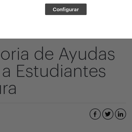
Configurar
toria de Ayudas
 a Estudiantes
ura