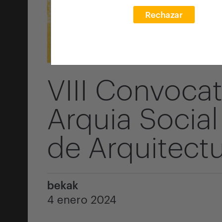
Rechazar
VIII Convoca
Arquia Social
de Arquitect
bekak
4 enero 2024