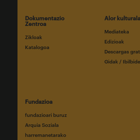
Dokumentazio
Alor kultural
Zentroa
Mediateka
Zikloak
Edizioak
Katalogoa
Descargas grat
Gidak / Ibilbid
Fundazioa
fundazioari buruz
Arquia Soziala
harremanetarako