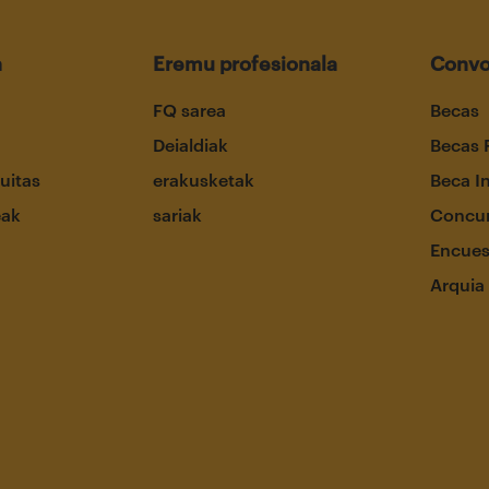
a
Eremu profesionala
Convo
FQ sarea
Becas
Deialdiak
Becas 
uitas
erakusketak
Beca I
eak
sariak
Concur
Encues
Arquia