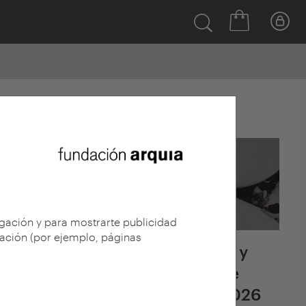
Últimas noticias
egación y para mostrarte publicidad
gación (por ejemplo, páginas
Fallo del jurado y
adjudicación de
arquia/becas 2026