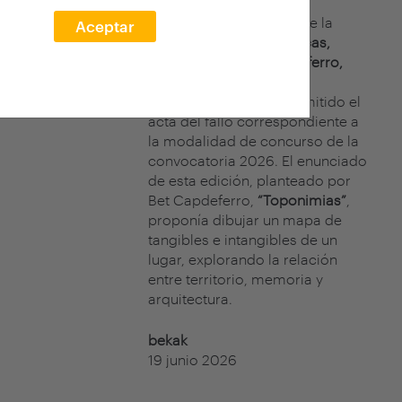
El jurado del concurso de la
Aceptar
XXVII edición arquia/becas,
formado por
Bet Capdeferro,
cofundadora de
bosch.capdeferro, ha emitido el
acta del fallo correspondiente a
la modalidad de concurso de la
convocatoria 2026. El enunciado
de esta edición, planteado por
Bet Capdeferro,
“Toponimias”
,
proponía dibujar un mapa de
tangibles e intangibles de un
lugar, explorando la relación
entre territorio, memoria y
arquitectura.
bekak
19 junio 2026