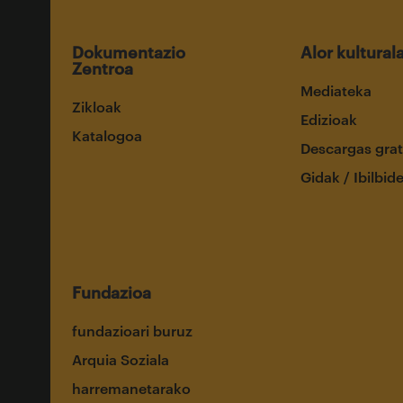
Dokumentazio
Alor kultural
Zentroa
Mediateka
Zikloak
Edizioak
Katalogoa
Descargas grat
Gidak / Ibilbid
Fundazioa
fundazioari buruz
Arquia Soziala
harremanetarako