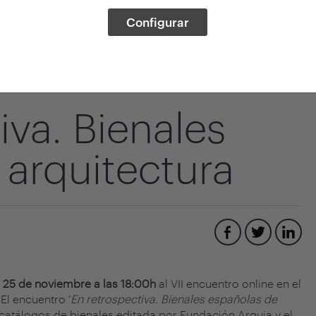
Configurar
iva. Bienales
 arquitectura
 25 de noviembre
a las 18:00h
al VII encuentro online en el
El encuentro ‘
En retrospectiva. Bienales españolas de
catálogos de bienales editada por Fundación Arquia y el