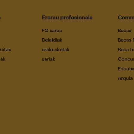
a
Eremu profesionala
Convo
FQ sarea
Becas
Deialdiak
Becas 
uitas
erakusketak
Beca I
eak
sariak
Concur
Encues
Arquia