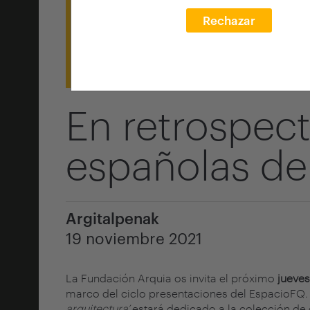
Rechazar
En retrospect
españolas de
Argitalpenak
19 noviembre 2021
La Fundación Arquia os invita el próximo
jueves
marco del ciclo presentaciones del EspacioFQ. 
arquitectura’
estará dedicado a la colección de 