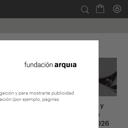
Últimas noticias
egación y para mostrarte publicidad
gación (por ejemplo, páginas
Fallo del jurado y
adjudicación de
arquia/becas 2026