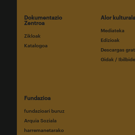
Dokumentazio
Alor kultural
Zentroa
Mediateka
Zikloak
Edizioak
Katalogoa
Descargas grat
Gidak / Ibilbid
Fundazioa
fundazioari buruz
Arquia Soziala
harremanetarako