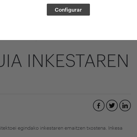
Configurar
UIA INKESTAREN
itektoei egindako inkestaren
emaitzen txostena. Inkesa