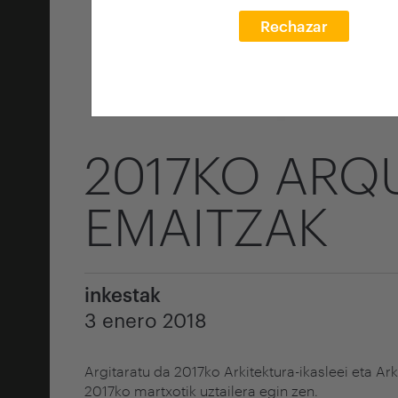
Rechazar
2017KO ARQ
EMAITZAK
inkestak
3 enero 2018
Argitaratu da 2017ko
Arkitektura-ikasleei
eta
Ark
2017ko martxotik uztailera egin zen.