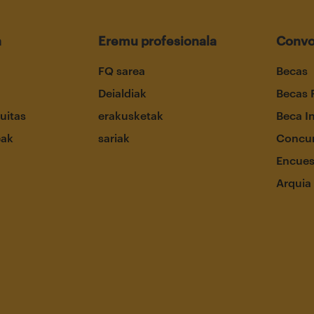
a
Eremu profesionala
Convo
FQ sarea
Becas
Deialdiak
Becas 
uitas
erakusketak
Beca I
eak
sariak
Concur
Encues
Arquia