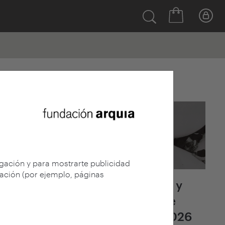
Últimas noticias
egación y para mostrarte publicidad
gación (por ejemplo, páginas
Fallo del jurado y
adjudicación de
arquia/becas 2026