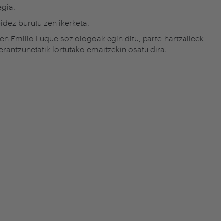
egia.
idez burutu zen ikerketa.
n Emilio Luque soziologoak egin ditu, parte-hartzaileek
antzunetatik lortutako emaitzekin osatu dira.