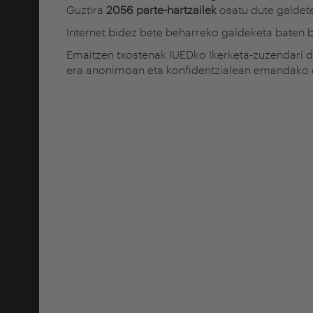
Guztira
2056 parte-hartzailek
osatu dute galdet
Internet bidez bete beharreko galdeketa baten b
Emaitzen txostenak IUEDko Ikerketa-zuzendari de
era anonimoan eta konfidentzialean emandako er