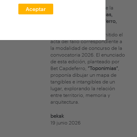
El jurado del concurso de la
Aceptar
XXVII edición arquia/becas,
formado por
Bet Capdeferro,
cofundadora de
bosch.capdeferro, ha emitido el
acta del fallo correspondiente a
la modalidad de concurso de la
convocatoria 2026. El enunciado
de esta edición, planteado por
Bet Capdeferro,
“Toponimias”
,
proponía dibujar un mapa de
tangibles e intangibles de un
lugar, explorando la relación
entre territorio, memoria y
arquitectura.
bekak
19 junio 2026