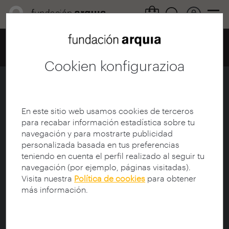
Home
Centro de documentación
Catálogo
Fitxa
Cookien konfigurazioa
¿Los arquitectos hacen
videojuegos?
En este sitio web usamos cookies de terceros
para recabar información estadística sobre tu
Ficha
|
|
Descarga
navegación y para mostrarte publicidad
personalizada basada en tus preferencias
teniendo en cuenta el perfil realizado al seguir tu
Aldizkaria:
Blog Fundación Arquia
navegación (por ejemplo, páginas visitadas).
Titulua:
¿Los arquitectos hacen videojuegos?
Visita nuestra
Política de cookies
para obtener
Egilea:
Saga, Manuel
más información.
Argitalpen-data:
09/07/2015
Hizkuntza:
spa
Dokumentu mota:
text