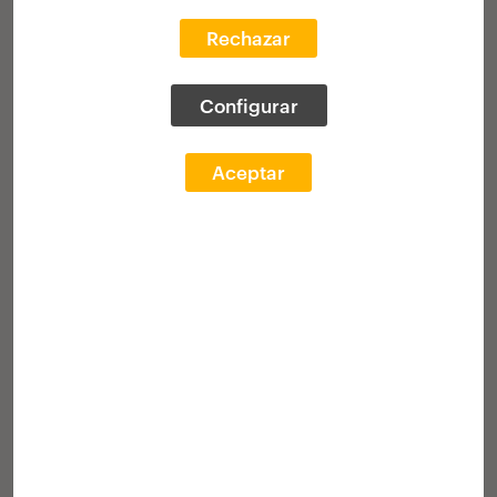
20 beka
Europako arkitektura estudio
Rechazar
profesionaletan praktikak gauzatzeko
Irabazleak
Entrega ekitaldia
Configurar
Aceptar