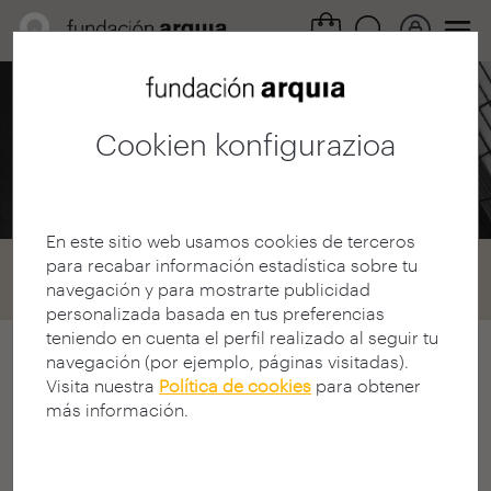
Profesional eremua /
Deialdiak
Cookien konfigurazioa
Bekak 2000
En este sitio web usamos cookies de terceros
para recabar información estadística sobre tu
Home
Convocatorias
Becas
navegación y para mostrarte publicidad
Convocatoria 2000
personalizada basada en tus preferencias
teniendo en cuenta el perfil realizado al seguir tu
navegación (por ejemplo, páginas visitadas).
2000ko Arquia/Bekak deialdia
Visita nuestra
Política de cookies
para obtener
I. ARQUIA/BEKAK LEHIAKETA
más información.
DEIALDIA