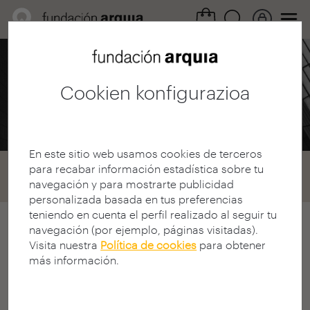
Profesional eremua /
Deialdiak
Cookien konfigurazioa
2003ko bekak
En este sitio web usamos cookies de terceros
para recabar información estadística sobre tu
Home
Convocatorias
Becas
navegación y para mostrarte publicidad
Convocatoria 2003
personalizada basada en tus preferencias
teniendo en cuenta el perfil realizado al seguir tu
navegación (por ejemplo, páginas visitadas).
2003ko Arquia/Bekak deialdia
Visita nuestra
Política de cookies
para obtener
IV. ARQUIA/BEKAK LEHIAKETA
más información.
DEIALDIA