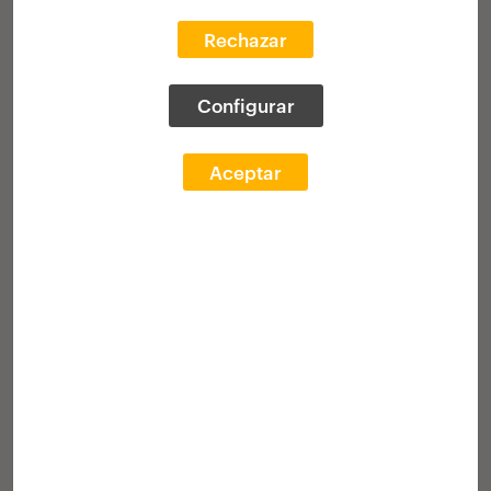
20 beka
Europako arkitektura estudio
Rechazar
profesionaletan praktikak gauzatzeko
Irabazleak
Entrega ekitaldia
Configurar
Aceptar