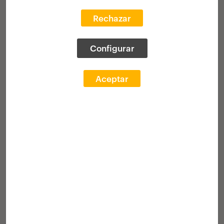
20 beka
Europako arkitektura estudio
Rechazar
profesionaletan praktikak gauzatzeko
Irabazleak
Entrega ekitaldia
Configurar
Aceptar