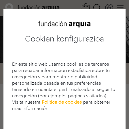
Profesional eremua /
Deialdiak
Cookien konfigurazioa
2005eko bekak
En este sitio web usamos cookies de terceros
para recabar información estadística sobre tu
Home
Convocatorias
Becas
navegación y para mostrarte publicidad
Convocatoria 2005
personalizada basada en tus preferencias
teniendo en cuenta el perfil realizado al seguir tu
navegación (por ejemplo, páginas visitadas).
2005eko Arquia/Bekak deialdia
Visita nuestra
Política de cookies
para obtener
VI. ARQUIA/BEKAK LEHIAKETA
más información.
DEIALDIA