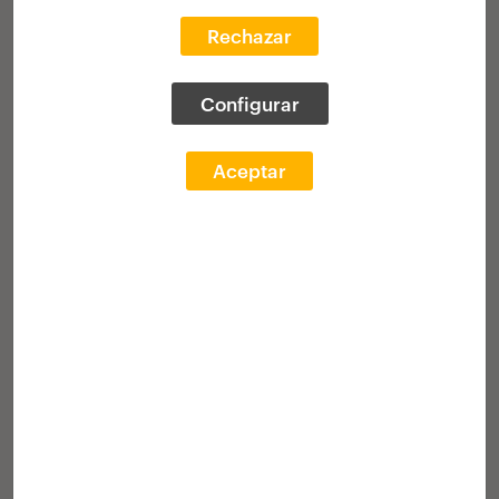
batean argitaratzeko. Egindako
deialdiak: 1997, 1999, 2001, 2003, 2005,
Rechazar
2007, 2009 eta 2011.
Configurar
Galeria
Irabazleak
Aceptar