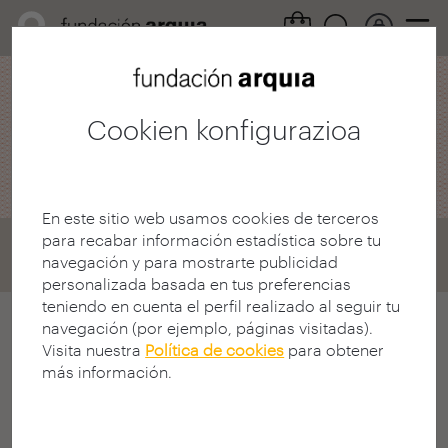
Alor profesionala /
Deialdiak
Cookien konfigurazioa
arquia / tesiak
En este sitio web usamos cookies de terceros
para recabar información estadística sobre tu
Home
Convocatorias
Tesis
navegación y para mostrarte publicidad
VIII Edición 2011
personalizada basada en tus preferencias
teniendo en cuenta el perfil realizado al seguir tu
navegación (por ejemplo, páginas visitadas).
Arkitektura-tesien bi urtez behingo
Visita nuestra
Política de cookies
para obtener
más información.
Lehiaketa, argitaratu gabeko doktorego-
tesiak hautatzera dago bideratua, Arquia
Fundazioak argitaratutako bildumetako