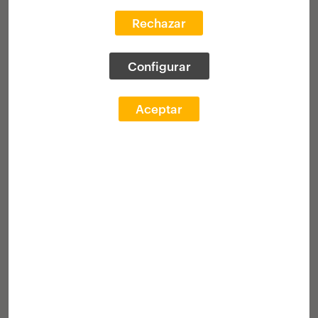
batean argitaratzeko. Egindako
deialdiak: 1997, 1999, 2001, 2003, 2005,
Rechazar
2007, 2009 eta 2011.
Configurar
Galeria
Irabazleak
Aceptar