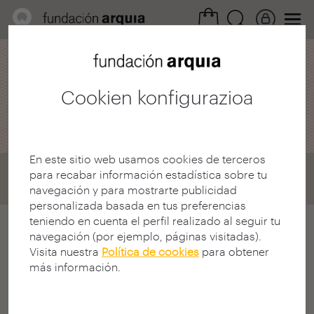
Alor profesionala /
Deialdiak
Cookien konfigurazioa
arquia / tesiak
En este sitio web usamos cookies de terceros
Home
Convocatorias
Tesis
para recabar información estadística sobre tu
XII Edición 2019
navegación y para mostrarte publicidad
personalizada basada en tus preferencias
teniendo en cuenta el perfil realizado al seguir tu
navegación (por ejemplo, páginas visitadas).
XII Edición
Visita nuestra
Política de cookies
para obtener
más información.
Arkitekturako doktore-tesien bi
urtez behingo lehiaketa