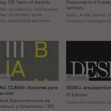
ng: 125 Years of Awards
Response to a hype
territory
FAD (Asociación); Solà-Morales
Pau ‎; Bonet Peitx, Ignasi
Bados, Ander; Ramón, M
ión: arquia/otras ediciones
Colección: Catálogos 2
ación
Publicación
BIAU. CLIMAS: Acciones para
DESEO. arquia/próx
n vivir
IX Edición
Bienal Iberoamericana de
Colección: Catálogos 2
tectura y Urbanismo - XIII