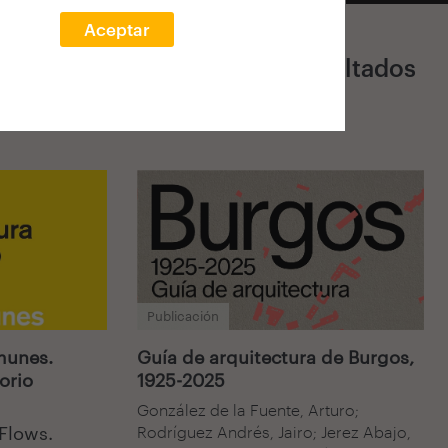
Aceptar
931 Resultados
Publicación
munes.
Guía de arquitectura de Burgos,
orio
1925-2025
González de la Fuente, Arturo;
Flows.
Rodríguez Andrés, Jairo; Jerez Abajo,