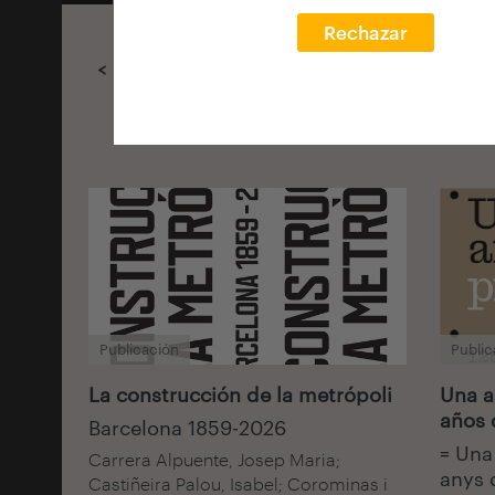
Rechazar
< Hautatu iragazkiak
Publicación
Public
La construcción de la metrópoli
Una a
años 
Barcelona 1859-2026
= Una
Carrera Alpuente, Josep Maria;
anys 
Castiñeira Palou, Isabel; Corominas i