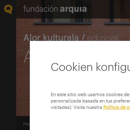
Alor kulturala /
edizioak
Arakatu argit
Cookien konfig
En este sitio web usamos cookies de
personalizada basada en tus preferen
visitadas). Visita nuestra
Política de 
Home
Ediciones
Publicaciones
Arakat