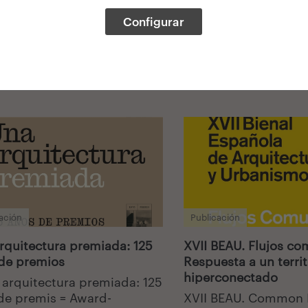
Configurar
ación
Publicación
rquitectura premiada: 125
XVII BEAU. Flujos co
de premios
Respuesta a un territ
hiperconectado
 arquitectura premiada: 125
de premis = Award-
XVII BEAU. Common 