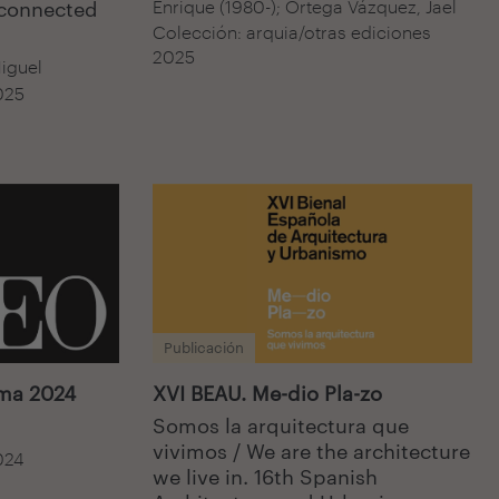
Enrique (1980-); Ortega Vázquez, Jael
rconnected
Colección: arquia/otras ediciones
2025
iguel
025
Publicación
ima 2024
XVI BEAU. Me-dio Pla-zo
Somos la arquitectura que
vivimos / We are the architecture
024
we live in. 16th Spanish