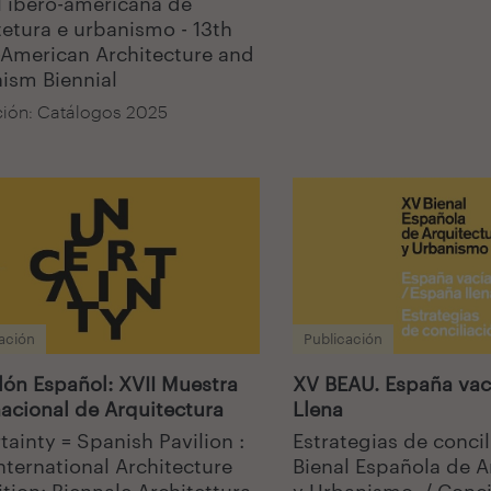
l ibero-americana de
tetura e urbanismo - 13th
-American Architecture and
ism Biennial
ión: Catálogos 2025
ación
Publicación
lón Español: XVII Muestra
XV BEAU. España vac
nacional de Arquitectura
Llena
tainty = Spanish Pavilion :
Estrategias de concil
International Architecture
Bienal Española de A
ition: Biennale Architettura
y Urbanismo. / Conci