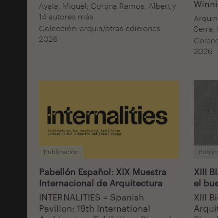
Winni
Ayala, Miquel; Cortina Ramos, Albert y
14 autores más
Arquin
Colección: arquia/otras ediciones
Serra, 
2026
Colecc
2026
Publicación
Public
Pabellón Español: XIX Muestra
XIII 
Internacional de Arquitectura
el bue
INTERNALITIES = Spanish
XIII 
Pavilion: 19th International
Arqui