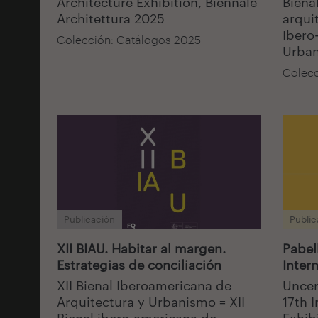
Architecture Exhibition, Biennale
Biena
Architettura 2025
arqui
Ibero
Colección: Catálogos 2025
Urban
Colecc
Publicación
Public
XII BIAU. Habitar al margen.
Pabel
Estrategias de conciliación
Inter
XII Bienal Iberoamericana de
Uncer
Arquitectura y Urbanismo = XII
17th 
Bienal ibero-americana de
Exhib