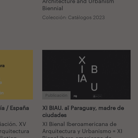
Architecture and Urbanism
Biennial
Colección: Catálogos 2023
Publicación
ía / España
XI BIAU. aĩ Paraguay, madre de
ciudades
iación. XV
XI Bienal Iberoamericana de
rquitectura
Arquitectura y Urbanismo = XI
liation
Bienal ibero-americana de