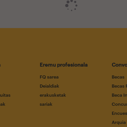
a
Eremu profesionala
Convo
FQ sarea
Becas
Deialdiak
Becas 
uitas
erakusketak
Beca I
eak
sariak
Concur
Encues
Arquia