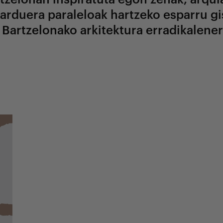
arduera paraleloak hartzeko esparru gis
Bartzelonako arkitektura erradikalener