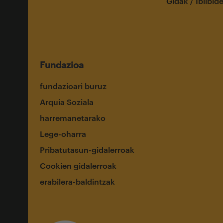
Gidak / Ibilbid
Fundazioa
fundazioari buruz
Arquia Soziala
harremanetarako
Lege-oharra
Pribatutasun-gidalerroak
Cookien gidalerroak
erabilera-baldintzak