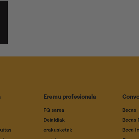
a
Eremu profesionala
Convo
FQ sarea
Becas
Deialdiak
Becas 
uitas
erakusketak
Beca I