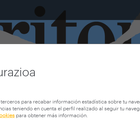
urazioa
 terceros para recabar información estadística sobre tu nav
cias teniendo en cuenta el perfil realizado al seguir tu nave
cookies
para obtener más información.