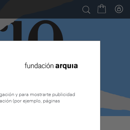
egación y para mostrarte publicidad
gación (por ejemplo, páginas