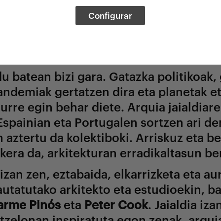
urrengoa jaialdia
Configurar
 batean bizi gara. Gatazka politikoak,
demiak gertatzen dira eta planetak et
rre egin behar diete. Arquia jaialdiare
spainian eta Portugalen sortzen ari de
n aztertu da kolektiboki. Arriskuz eta b
era da, arkitekturan erradikaltasun ber
izan zen, eztabaida, elkarrizketa eta 
tatutako arkitekto eta estudioekin, ba
arme Pinós
eta
Peter Cook
. Jaialdia iz
tzelonan inspiratuta egon zenak, arqu