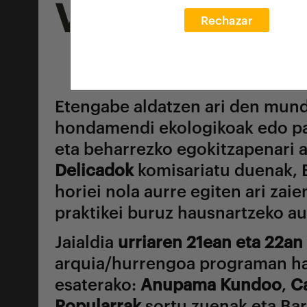
VII. arquia/h
Rechazar
Etengabe aldatzen ari den mundu
hondamendi ekologikoak edo pan
eta beharrezko egokitzapenari au
Delicadok
komisariatu duenak, E
horiei nola aurre egiten ari zaie
praktikei buruz hausnartzeko auk
Jaialdia
urriaren 21ean eta 22an
arquia/hurrengoa programan hau
esaterako:
Anupama Kundoo
,
C
Popularrak
sortu zuenak eta Bar