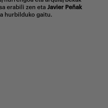
a erabili zen eta
Javier Peñak
a hurbilduko gaitu.