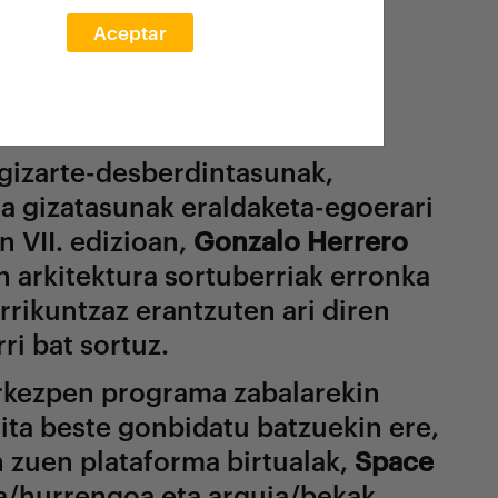
 2020
Aceptar
 gizarte-desberdintasunak,
a gizatasunak eraldaketa-egoerari
n VII. edizioan,
Gonzalo Herrero
n arkitektura sortuberriak erronka
errikuntzaz erantzuten ari diren
ri bat sortuz.
aurkezpen programa zabalarekin
ita beste gonbidatu batzuekin ere,
an zuen plataforma birtualak,
Space
ia/hurrengoa eta arquia/bekak