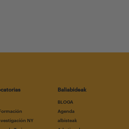
catorias
Baliabideak
BLOGA
Formación
Agenda
nvestigación NY
albisteak