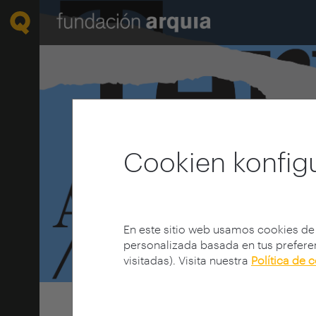
Cookien konfig
En este sitio web usamos cookies de
personalizada basada en tus preferen
visitadas). Visita nuestra
Política de 