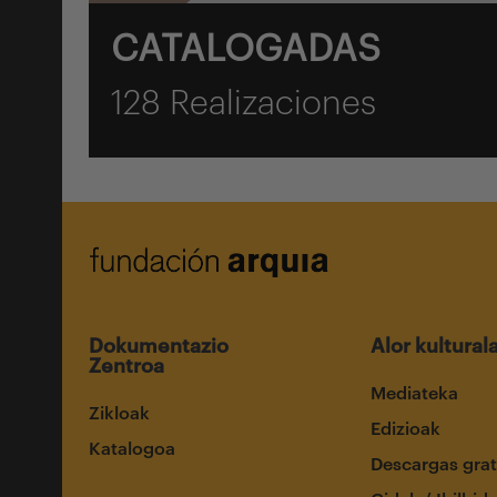
CATALOGADAS
128 Realizaciones
Dokumentazio
Alor kultural
Zentroa
Mediateka
Zikloak
Edizioak
Katalogoa
Descargas grat