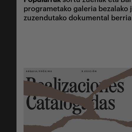
programetako galeria bezalako j
zuzendutako dokumental berria 