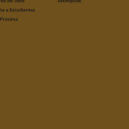
so de Tesis
Arketipoak
ta a Estudiantes
 Próxima