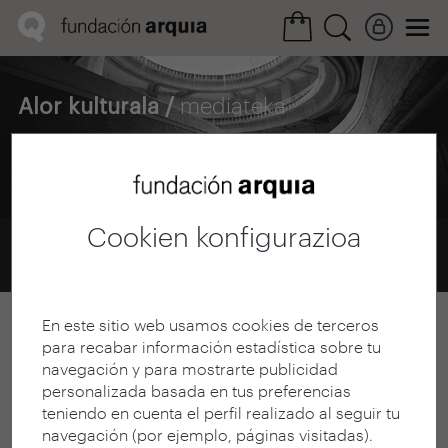
Alor kulturala /
mediateka
Arakatu filmografia
Cookien konfigurazioa
Home
Mediateca
Filmografía
Arakatu
En este sitio web usamos cookies de terceros
para recabar información estadística sobre tu
navegación y para mostrarte publicidad
personalizada basada en tus preferencias
< Hautatu iragazkiak
5.026 Resultados
teniendo en cuenta el perfil realizado al seguir tu
navegación (por ejemplo, páginas visitadas).