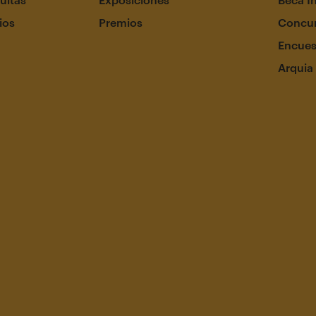
ios
Premios
Concur
Encues
Arquia