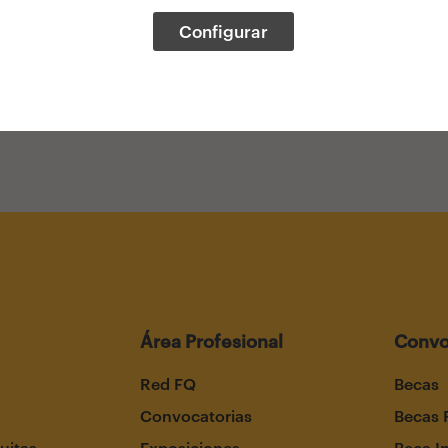
Configurar
Área Profesional
Convo
Red FQ
Becas
Convocatorias
Becas 
uitas
Exposiciones
Beca I