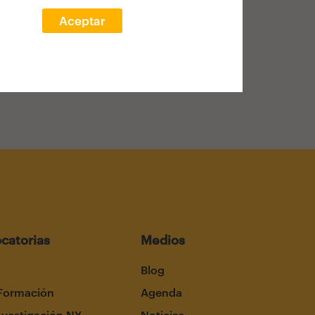
Aceptar
catorias
Medios
Blog
Formación
Agenda
nvestigación NY
Noticias