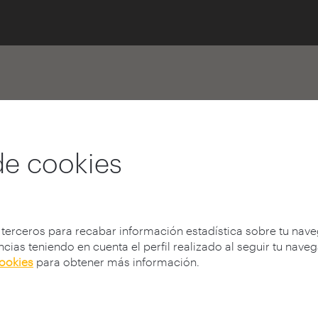
de cookies
encontrada!
 terceros para recabar información estadística sobre tu nav
cias teniendo en cuenta el perfil realizado al seguir tu nave
b?
cookies
para obtener más información.
onible, haber cambiado de dirección (URL), o no existir.