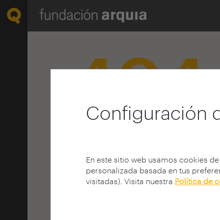
404
Configuración 
¡Página no 
En este sitio web usamos cookies de
personalizada basada en tus preferen
¿Busca algo en la We
visitadas). Visita nuestra
Política de 
La página solicitada puede no estar disp