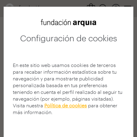
Configuración de cookies
404
En este sitio web usamos cookies de terceros
para recabar información estadística sobre tu
navegación y para mostrarte publicidad
personalizada basada en tus preferencias
teniendo en cuenta el perfil realizado al seguir tu
¡Página no encontrada!
navegación (por ejemplo, páginas visitadas).
Visita nuestra
Política de cookies
para obtener
¿Busca algo en la Web?
más información.
La página solicitada puede no estar disponible, haber
cambiado de dirección (URL), o no existir.