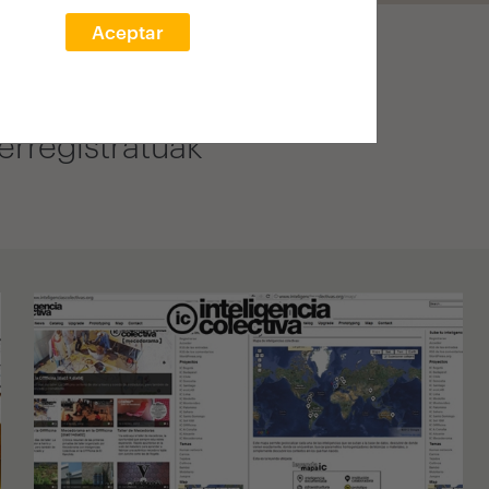
Aceptar
oa egiten denean, 15.000
duten arkitekto gazteei,
rregistratuak