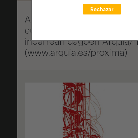
Rechazar
Arquia Fundazioak bi urtez
euroko saria ematen die 10 
indarrean dagoen Arquia/h
(www.arquia.es/proxima)