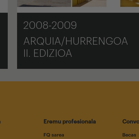
2008-2009
ARQUIA/HURRENGOA
II. EDIZIOA
a
Eremu profesionala
Convo
FQ sarea
Becas