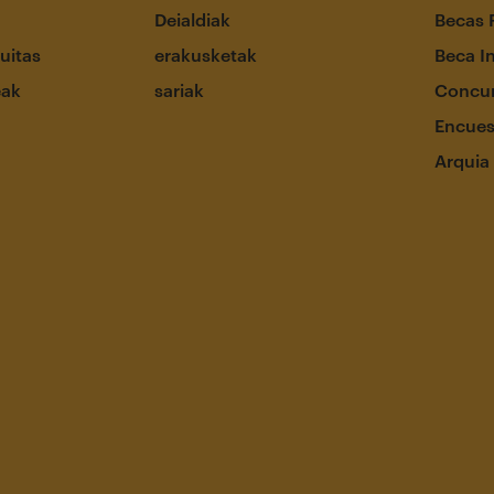
Deialdiak
Becas 
uitas
erakusketak
Beca I
eak
sariak
Concur
Encues
Arquia