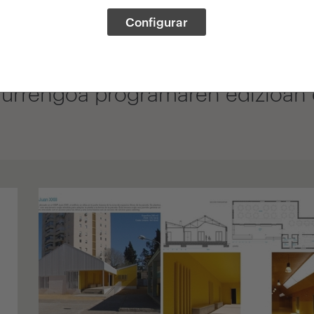
Configurar
 behin eta arquia/hurrengoa For
urte baino gutxiagoko titulazioa 
urrengoa programaren edizioan e