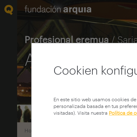
Profesional eremua
/ Sari
Arquia Hurre
Cookien konfig
En este sitio web usamos cookies de
personalizada basada en tus preferen
visitadas). Visita nuestra
Política de 
Home
Premios
Premio arquia próxima