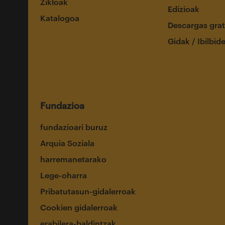
Zikloak
Edizioak
Katalogoa
Descargas grat
Gidak / Ibilbid
Fundazioa
fundazioari buruz
Arquia Soziala
harremanetarako
Lege-oharra
Pribatutasun-gidalerroak
Cookien gidalerroak
erabilera-baldintzak