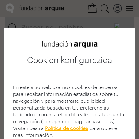
Archivo
Prensa
2020
2017
2016
2015
2014
201
Cookien konfigurazioa
En este sitio web usamos cookies de terceros
para recabar información estadística sobre tu
navegación y para mostrarte publicidad
personalizada basada en tus preferencias
teniendo en cuenta el perfil realizado al seguir tu
navegación (por ejemplo, páginas visitadas).
Visita nuestra
Política de cookies
para obtener
más información.