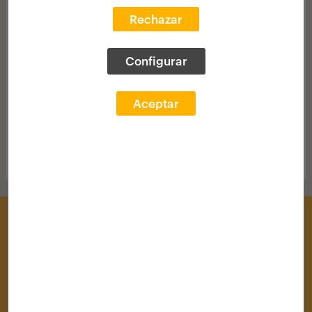
28 junio 2020
Rechazar
Eraldatzeko gaitasuna duen talentua
zabaltzen dugu
Configurar
ABC
Elkarrizketa Sol Candela Arquia Fundazioko
Aceptar
zuzendariarekin
Descargar
Dokumentazio Zentroa