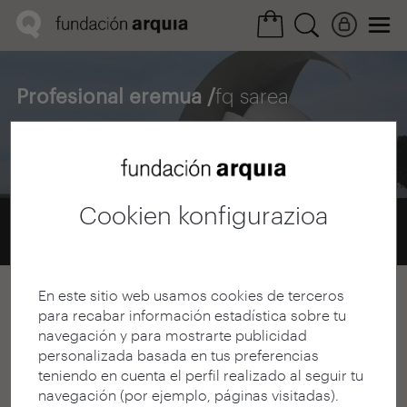
Profesional eremua /
fq sarea
Arakatu erregistroa
Vitra
Cookien konfigurazioa
Home
Red FQ
Registro VITRA
Arakatu
En este sitio web usamos cookies de terceros
para recabar información estadística sobre tu
navegación y para mostrarte publicidad
personalizada basada en tus preferencias
< Hautatu iragazkiak
22 Resultados
teniendo en cuenta el perfil realizado al seguir tu
navegación (por ejemplo, páginas visitadas).