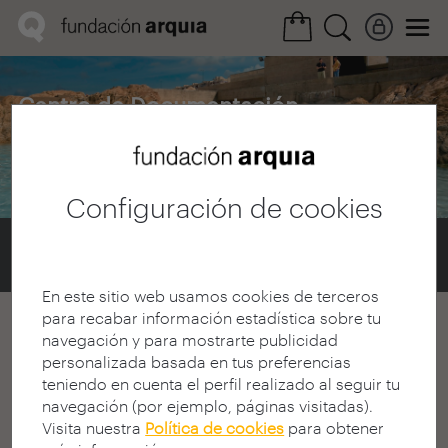
Centro de Documentación
Explora catálogo
Configuración de cookies
Home
Centro de documentación
Catálogo
Explora
En este sitio web usamos cookies de terceros
para recabar información estadística sobre tu
navegación y para mostrarte publicidad
personalizada basada en tus preferencias
teniendo en cuenta el perfil realizado al seguir tu
< Seleccionar filtros
16 Resultados
navegación (por ejemplo, páginas visitadas).
Visita nuestra
Política de cookies
para obtener