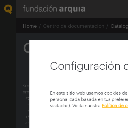
Home
Centro de documentación
Catálo
CCRR
Configuración 
<mods xmlns:doc="http://www.lyncode.com/xoai" 
xmlns="http://www.openarchives.org/OAI/2.0/">

En este sitio web usamos cookies de
  <titleInfo>

personalizada basada en tus preferen
    <title>CCRR</title>

visitadas). Visita nuestra
Política de 
    <subtitle>Simetrías</subtitle>

  </titleInfo>

  <name type="corporate">
