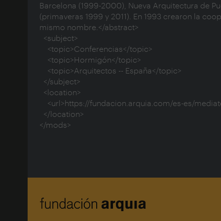
Barcelona (1999-2000), Nueva Arquitectura de Pue
(primaveras 1999 y 2011). En 1993 crearon la coop
mismo nombre.</abstract>

  <subject>

    <topic>Conferencias</topic>

    <topic>Hormigón</topic>

    <topic>Arquitectos -- España</topic>

  </subject>

  <location>

    <url>https://fundacion.arquia.com/es-es/mediateca/filmografia/p/Filmografia/Detalle/5753</url>

  </location>

</mods>