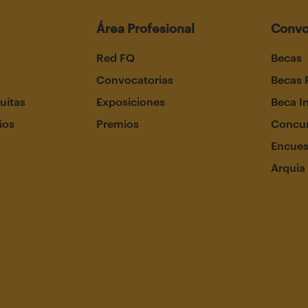
Área Profesional
Convo
Red FQ
Becas
Convocatorias
Becas 
uitas
Exposiciones
Beca I
ios
Premios
Concur
Encues
Arquia