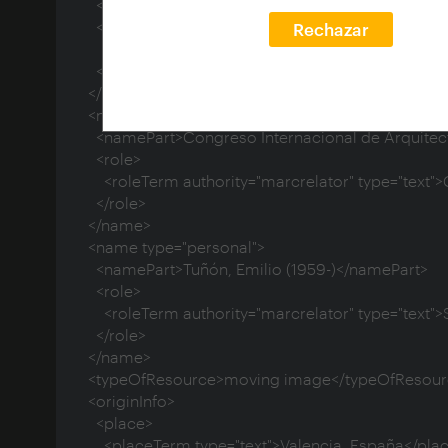
    <namePart>Universidad Politécnica de Valencia. Cátedra Blanca</namePart>

    <role>

Rechazar
      <roleTerm authority="marcrelator" type="text">Author</roleTerm>

    </role>

  </name>

  <name type="conference">

    <namePart>Congreso Internacional de Arquitectura Blanca (5º. 2012. Valencia)</namePart>

    <role>

      <roleTerm authority="marcrelator" type="text">Creator</roleTerm>

    </role>

  </name>

  <name type="personal">

    <namePart>Tuñón, Emilio (1959-)</namePart>

    <role>

      <roleTerm authority="marcrelator" type="text">Speaker</roleTerm>

    </role>

  </name>

  <typeOfResource>moving image</typeOfResource>

  <originInfo>

    <place>

      <placeTerm type="text">Valencia, España</placeTerm>
