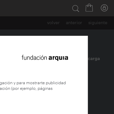
volver
anterior
siguiente
Ficha
|
|
Descarga
egación y para mostrarte publicidad
gación (por ejemplo, páginas