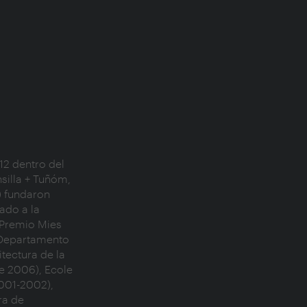
illa + Tuñóm, 
 fundaron 
do a la 
 Premio Mies 
 Departamento 
ectura de la 
 2006), Ecole 
001-2002), 
a de 