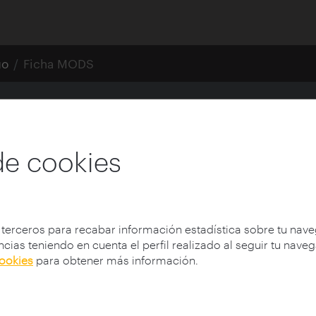
go
Ficha MODS
de cookies
xmlns:xsi="http://www.w3.org/2001/XMLSchema-instance" 
 terceros para recabar información estadística sobre tu nav
cias teniendo en cuenta el perfil realizado al seguir tu nave
cookies
para obtener más información.