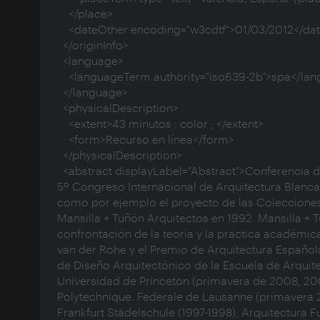
    </place>

    <dateOther encoding="w3cdtf">01/03/2012</dateOther>

  </originInfo>

  <language>

    <languageTerm authority="iso639-2b">spa</languageTerm>

  </language>

  <physicalDescription>

    <extent>43 minutos : color ; </extent>

    <form>Recurso en línea</form>

  </physicalDescription>

  <abstract displayLabel="Abstract">Conferencia del arquitecto Emilio Tuñón celebrada el día 1 de marzo de 2012 dentro del 
5º Congreso Internacional de Arquitectura Blanca 
como por ejemplo el proyecto de las Colecciones R
Mansilla + Tuñón Arquitectos en 1992. Mansilla +
confrontación de la teoría y la práctica académica
van der Rohe y el Premio de Arquitectura Española
de Diseño Arquitectónico de la Escuela de Arquite
Universidad de Princeton (primavera de 2008, 20
Polytechnique. Federale de Lausanne (primavera 2
Frankfurt Städelschule (1997-1998), Arquitectura