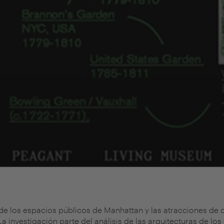
de los espacios públicos de Manhattan y las atracciones d
La investigación parte del análisis de las arquitecturas de l