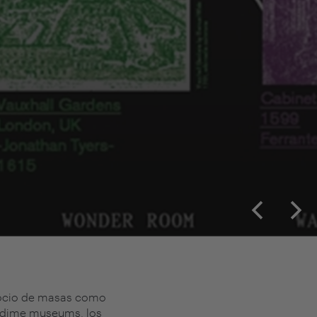
e ocio de masas como
os dime museums, los