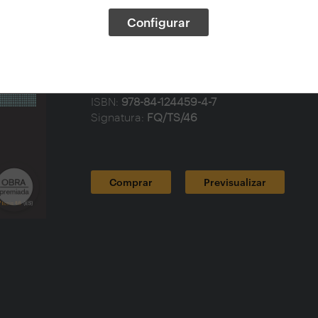
Colección:
arquia/tesis
Configurar
Nº de la colección:
46
Tema:
Arquitectura y paisaje, Planificación t
Año de Edición:
2022
Páginas:
176
Idioma:
Español
ISBN:
978-84-124459-4-7
Signatura:
FQ/TS/46
Comprar
Previsualizar