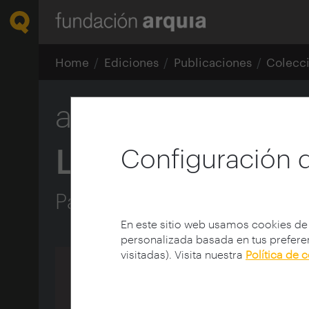
Home
Ediciones
Publicaciones
Colecc
arquia/tesis 46
La metamorfosis 
Configuración 
Paisajes resilientes y camb
En este sitio web usamos cookies de
personalizada basada en tus preferen
visitadas). Visita nuestra
Política de 