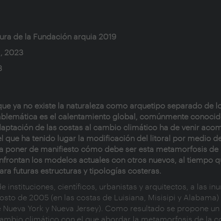
tura de la Fundación arquia 2019
a, 2023
3
ue ya no existe la naturaleza como arquetipo separado de 
mblemática es el calentamiento global, comúnmente conoc
 adaptación de las costas al cambio climático ha de venir a
 que ha tenido lugar la modificación del litoral por medio de
ra poner de manifiesto cómo debe ser esta metamorfosis de l
onfrontan los modelos actuales con otros nuevos, al tiempo 
a futuras estructuras y tipologías costeras.
instituciones, científicos, urbanistas y arquitectos, a las i
osto de 2005 (en las costas de Luisiana, Misisipi y Alabama)
de Nueva York y Nueva Jersey). Como resultado se propone un
ambio climático con el que abordar la metamorfosis de la co