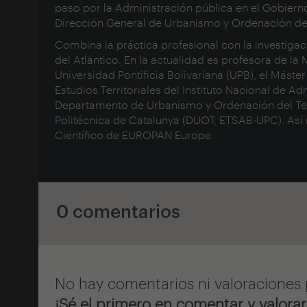
paso por la Administración pública en el Gobierno 
Dirección General de Urbanismo y Ordenación del
Combina la práctica profesional con la investiga
del Atlántico. En la actualidad es profesora de la 
Universidad Pontificia Bolivariana (UPB), el Máste
Estudios Territoriales del Instituto Nacional de A
Departamento de Urbanismo y Ordenación del Terr
Politécnica de Catalunya (DUOT, ETSAB-UPC). As
Científico de EUROPAN Europe.
0 comentarios
No hay comentarios ni valoraciones 
¡Sé el primero en comentar y valorar