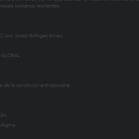
isajes costeros resilientes.
O,
por Josep Bohigas Arnau
O GLOBAL
ca de la condición antropocena
ión
radigma