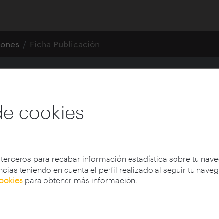
iones
Ficha Publicación
de la costa
de cookies
io climático
 terceros para recabar información estadística sobre tu nav
cias teniendo en cuenta el perfil realizado al seguir tu nave
cookies
para obtener más información.
Autor:
Miriam García García
Traducción:
Gelb, Beth
Prefacio:
Bohigas, Josep (1967-)