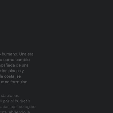
lo humano. Una era
ido como cambio
compañada de una
 los planes y
a costa, se
que se formulan
nundaciones
 y por el huracán
 abanico tipológico
sta, abriendo la