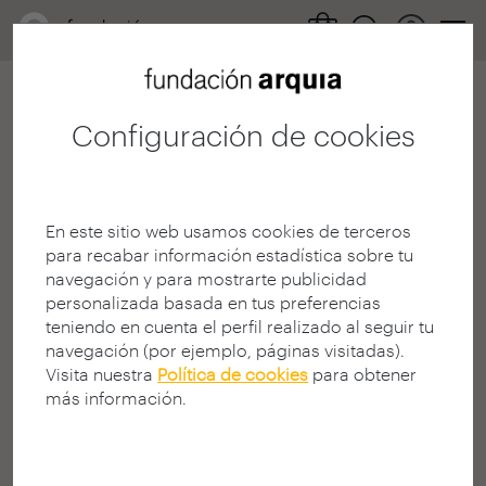
Configuración de cookies
404
En este sitio web usamos cookies de terceros
para recabar información estadística sobre tu
navegación y para mostrarte publicidad
personalizada basada en tus preferencias
teniendo en cuenta el perfil realizado al seguir tu
¡Página no encontrada!
navegación (por ejemplo, páginas visitadas).
Visita nuestra
Política de cookies
para obtener
¿Busca algo en la Web?
más información.
La página solicitada puede no estar disponible, haber
cambiado de dirección (URL), o no existir.