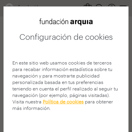
Configuración de cookies
500
En este sitio web usamos cookies de terceros
para recabar información estadística sobre tu
navegación y para mostrarte publicidad
personalizada basada en tus preferencias
teniendo en cuenta el perfil realizado al seguir tu
¡Ha ocurrido un error en
navegación (por ejemplo, páginas visitadas).
Visita nuestra
Política de cookies
para obtener
el servidor!
más información.
Se ha producido un error inesperado en el Servidor
Web.
Por favor intente acceder nuevamente al contenido