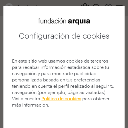
Configuración de cookies
500
En este sitio web usamos cookies de terceros
para recabar información estadística sobre tu
navegación y para mostrarte publicidad
personalizada basada en tus preferencias
teniendo en cuenta el perfil realizado al seguir tu
¡Ha ocurrido un error en
navegación (por ejemplo, páginas visitadas).
Visita nuestra
Política de cookies
para obtener
el servidor!
más información.
Se ha producido un error inesperado en el Servidor
Web.
Por favor intente acceder nuevamente al contenido