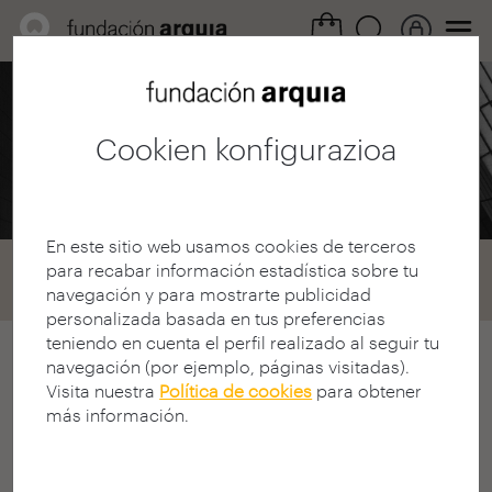
Profesional eremua /
Deialdiak
Cookien konfigurazioa
2014ko bekak
En este sitio web usamos cookies de terceros
Home
Convocatorias
Becas
para recabar información estadística sobre tu
Convocatoria 2014
navegación y para mostrarte publicidad
personalizada basada en tus preferencias
teniendo en cuenta el perfil realizado al seguir tu
2014ko Arquia/Bekak deialdia
navegación (por ejemplo, páginas visitadas).
Visita nuestra
Política de cookies
para obtener
XV. ARQUIA/BEKAK LEHIAKETA
más información.
DEIALDIA